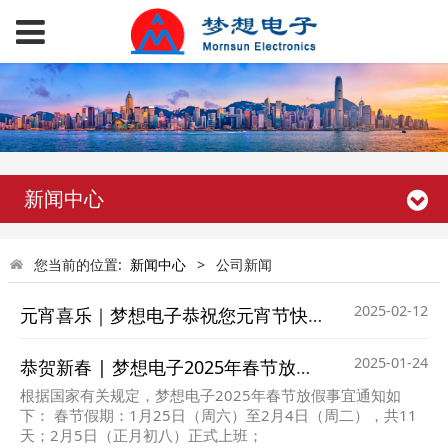
新闻中心
您当前的位置:
新闻中心
>
公司新闻
2025-02-12
元宵喜乐｜梦想电子恭祝您元宵节快乐！
2025-01-24
恭贺新春 | 梦想电子2025年春节放假通知
根据国家有关规定，梦想电子2025年春节放假事宜通知如
下： 春节假期：1月25日（周六）至2月4日（周二），共11
天；2月5日（正月初八）正式上班；