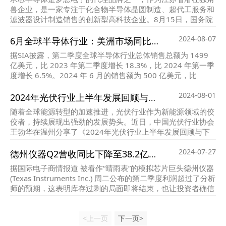
兽企业，是一家专注于化合物半导体晶圆制造、超代工服务和
滤波器设计制造销售的创新型高科技企业。8月15日，国务院
台湾事务办公室副主任潘贤掌来到承芯半导体进行调研。江苏
2024-08-07
省台办主任练月琴和常州市委书记陈金虎等领导陪同调研。
6月全球半导体行业：美洲市场同比领涨42.8%！中国亚太紧随
据SIA披露，第二季度全球半导体行业总体销售总额为 1499
亿美元，比 2023 年第二季度增长 18.3%，比 2024 年第一季
度增长 6.5%。2024 年 6 月的销售额为 500 亿美元，比
2024 年 5 月的 491 亿美元总额增长 1.7%。
2024-08-01
2024年光伏行业上半年发展回顾与下半年形势展望
随着全球能源转型的加速推进，光伏行业作为新能源领域的佼
佼者，持续展现出强劲的发展势头。近日，中国光伏行业协会
王勃华在温州分享了《2024年光伏行业上半年发展回顾与下
半年形势展望》，为我们揭示了光伏行业的最新动态与未来趋
2024-07-27
势。本文将全面解读这份报告，带您深入了解光伏行业的最新
德州仪器Q2营收同比下降至38.2亿美元，毛利率环比提升
进展。
据国际电子商情报道 被看作“晴雨表”的模拟芯片巨头德州仪器
(Texas Instruments Inc.) 周二公布的第二季度利润超过了分析
师的预期，这表明库存过剩的局面即将结束，也让投资者确信
模拟芯片市场需求正在复苏，这对整个行业来说是个好兆头。
<上一页
下一页>