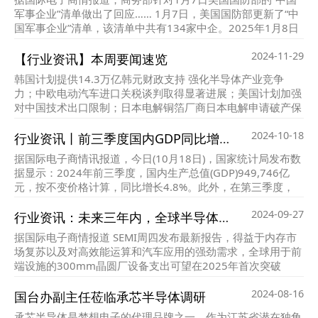
军事企业”清单做出了回应…… 1月7日，美国国防部更新了“中
国军事企业”清单，该清单中共有134家中企。2025年1月8日
上午，商务部在其官网发文表态称，“美方做法严重破坏国际
2024-11-29
经贸秩序，危害全球产业链供应链稳定。”
【行业资讯】本周要闻速览
韩国计划提供14.3万亿韩元财政支持 强化半导体产业竞争
力；中欧电动汽车进口关税谈判取得显著进展；美国计划加强
对中国技术出口限制；日本电解铜箔厂商日本电解申请破产保
护；美国科技巨头抢囤中国零部件 应对特朗普关税威
2024-10-18
胁。。。
行业资讯丨前三季度国内GDP同比增4.8%，多项制造业PMI指标好转
据国际电子商情讯报道，今日(10月18日)，国家统计局发布数
据显示：2024年前三季度，国内生产总值(GDP)949,746亿
元，按不变价格计算，同比增长4.8%。此外，在第三季度，
我国多项制造业PMI(采购经理指数)指标也出现好转的趋势。
2024-09-27
行业资讯：未来三年内，全球半导体设备市场将迎来销售新高潮
据国际电子商情报道 SEMI周四发布最新报告，得益于内存市
场复苏以及对高效能运算和汽车应用的强劲需求，全球用于前
端设施的300mm晶圆厂设备支出可望在2025年首次突破
1000亿美元，至1232 亿美元……
2024-08-16
国台办副主任莅临承芯半导体调研
承芯半导体是梦想电子的代理品牌之一，作为江苏省潜在独角