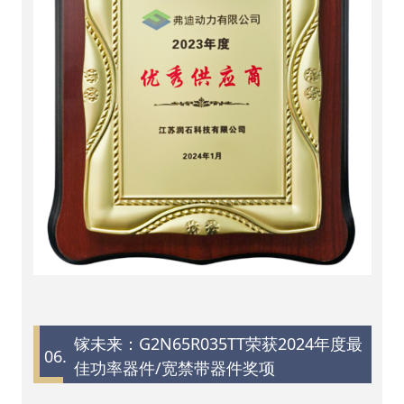
镓未来：G2N65R035TT荣获2024年度最
06.
佳功率器件/宽禁带器件奖项