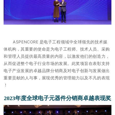
A
S
P
E
N
C
O
R
E
是
电
子
工
程
领
域
中
全
球
领
先
的
技
术
媒
体
机
构
，
其
重
要
的
使
命
是
为
电
子
工
程
师
、
技
术
人
员
、
采
购
和
管
理
人
员
提
供
最
高
质
量
的
内
容
，
以
激
发
他
们
的
创
造
力
，
从
而
促
进
整
个
电
子
行
业
市
场
的
发
展
。
此
奖
项
旨
在
表
彰
支
持
电
子
产
业
发
展
的
卓
越
品
牌
分
销
商
及
对
电
子
创
新
与
发
展
做
出
重
要
贡
献
的
人
与
事
，
展
现
优
秀
的
管
理
能
力
以
及
不
凡
的
表
现
！
2
0
23
年
度
全
球
电
子
元
器
件
分
销
商
卓
越
表
现
奖