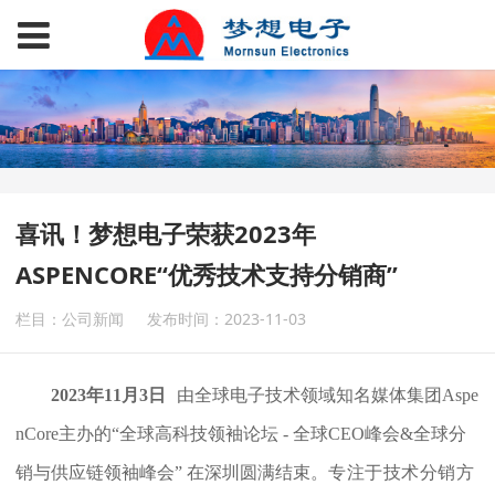
喜讯！梦想电子荣获2023年
ASPENCORE“优秀技术支持分销商”
栏目：公司新闻
发布时间：2023-11-03
2
0
23
年
1
1
月3
日
由
全
球
电
子
技
术
领
域
知
名
媒
体
集
团
A
s
p
e
n
C
o
r
e
主
办
的
“
全
球
高
科
技
领
袖
论
坛
-
全
球
C
E
O
峰
会
&
全
球
分
专
注
于
技
术
分
销
方
销
与
供
应
链
领
袖
峰
会
”
在
深
圳
圆
满
结
束
。