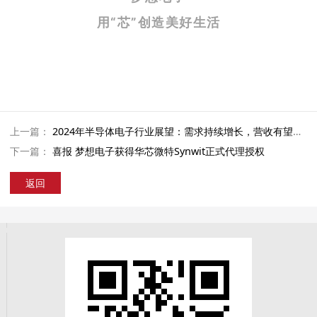
用
“
芯
”
创
造
美
好
生
活
上一篇：
2024年半导体电子行业展望：需求持续增长，营收有望突破新高
下一篇：
喜报 梦想电子获得华芯微特Synwit正式代理授权
返回