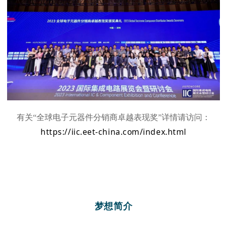
有
关
“
全
球
电
子
元
器
件
分
销
商
卓
越
表
现
奖
”
详
情
请
访
问
：
https://iic.eet-china.com/index.html
梦
想
简
介