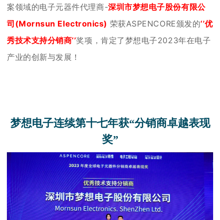
案
领
域
的
电
子
元
器
件
代
理
商
-
深
圳
市
梦
想
电
子股份
有
限
公
司
(
M
o
r
n
s
u
n
E
l
e
c
t
r
o
n
i
c
s
)
荣
获
A
S
P
E
N
C
O
R
E
颁
发
的
‘
’
优
秀
技
术
支
持
分
销
商
‘
’
奖
项
，
肯
定
了
梦
想
电
子
2
0
23
年
在
电
子
产
业
的
创
新
与
发
展
！
梦
想
电
子
连
续
第
十七
年
获
“
分
销
商
卓
越
表
现
奖
”