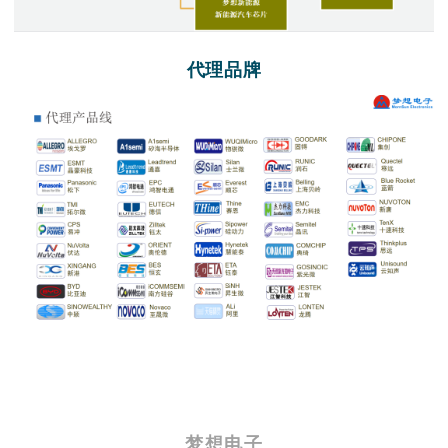
代
理
品
牌
梦
想
电
子